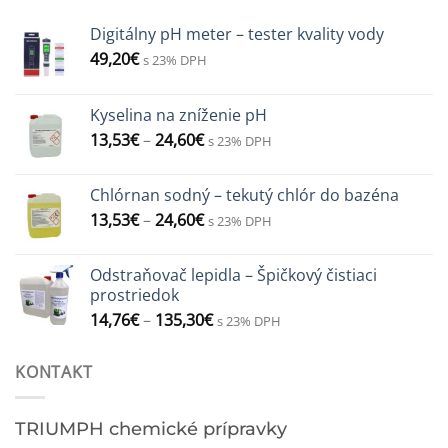
Digitálny pH meter – tester kvality vody
49,20
€
s 23% DPH
Kyselina na zníženie pH
13,53
€
–
24,60
€
s 23% DPH
Chlórnan sodný – tekutý chlór do bazéna
13,53
€
–
24,60
€
s 23% DPH
Odstraňovač lepidla – Špičkový čistiaci
prostriedok
14,76
€
–
135,30
€
s 23% DPH
KONTAKT
TRIUMPH chemické prípravky