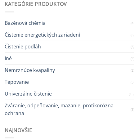
KATEGÓRIE PRODUKTOV
Bazénová chémia
(4)
Čistenie energetických zariadení
(6)
Čistenie podláh
(6)
Iné
(4)
Nemrznúce kvapaliny
(2)
Tepovanie
(5)
Univerzálne čistenie
(15)
Zváranie, odpeňovanie, mazanie, protikorózna
(3)
ochrana
NAJNOVŠIE