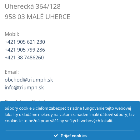
Uherecká 364/128
958 03 MALÉ UHERCE
Mobil:
+421 905 621 230
+421 905 799 286
+421 38 7486260
Email:
obchod@triumph.sk
info@triumph.sk
Pondelok – Piatok
Súbory cookie S cieľom zabezpečiť riadne fungovanie tejto webovej
9:00 – 12:30, 13:30 – 16:00
lokality ukladáme niekedy na vašom zariadení malé dátové súbory, tzv.
cookie. Je to bežná prax väčšiny veľkých webových lokalít.
Sobota (jún – október)
9:00 – 12:00
Prijať cookies