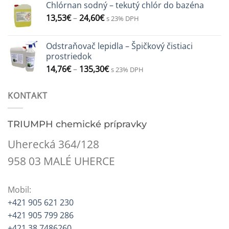
Chlórnan sodný – tekutý chlór do bazéna
13,53
€
–
24,60
€
s 23% DPH
Odstraňovač lepidla – Špičkový čistiaci
prostriedok
14,76
€
–
135,30
€
s 23% DPH
KONTAKT
TRIUMPH chemické prípravky
Uherecká 364/128
958 03 MALÉ UHERCE
Mobil:
+421 905 621 230
+421 905 799 286
+421 38 7486260