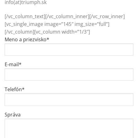
info(at)triumph.sk
[/vc_column_text][/vc_column_inner][/vc_row_inner]
[vc_single_image image=”145″ img_size=”full”]
[/vc_column][vc_column width=”1/3″]
Meno a priezvisko*
E-mail*
Telefón*
Správa