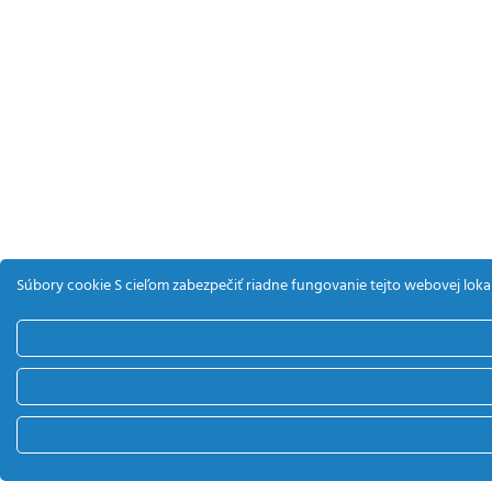
Súbory cookie S cieľom zabezpečiť riadne fungovanie tejto webovej lokal