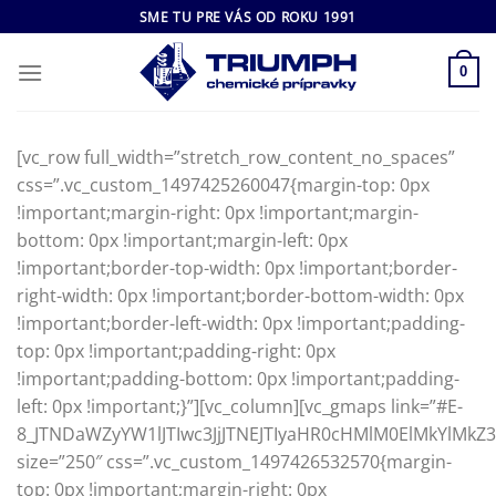
Skip
SME TU PRE VÁS OD ROKU 1991
to
content
0
[vc_row full_width=”stretch_row_content_no_spaces”
css=”.vc_custom_1497425260047{margin-top: 0px
!important;margin-right: 0px !important;margin-
bottom: 0px !important;margin-left: 0px
!important;border-top-width: 0px !important;border-
right-width: 0px !important;border-bottom-width: 0px
!important;border-left-width: 0px !important;padding-
top: 0px !important;padding-right: 0px
!important;padding-bottom: 0px !important;padding-
left: 0px !important;}”][vc_column][vc_gmaps link=”#E-
8_JTNDaWZyYW1lJTIwc3JjJTNEJTIyaHR0cHMlM0ElMkYlM
size=”250″ css=”.vc_custom_1497426532570{margin-
top: 0px !important;margin-right: 0px