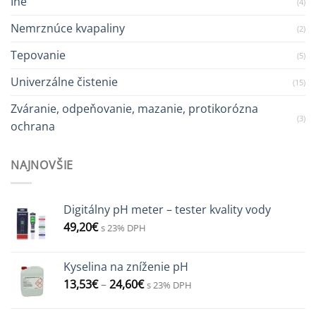
Iné
(4)
Nemrznúce kvapaliny
(2)
Tepovanie
(5)
Univerzálne čistenie
(15)
Zváranie, odpeňovanie, mazanie, protikorózna
(3)
ochrana
NAJNOVŠIE
Digitálny pH meter – tester kvality vody
49,20
€
s 23% DPH
Kyselina na zníženie pH
13,53
€
–
24,60
€
s 23% DPH