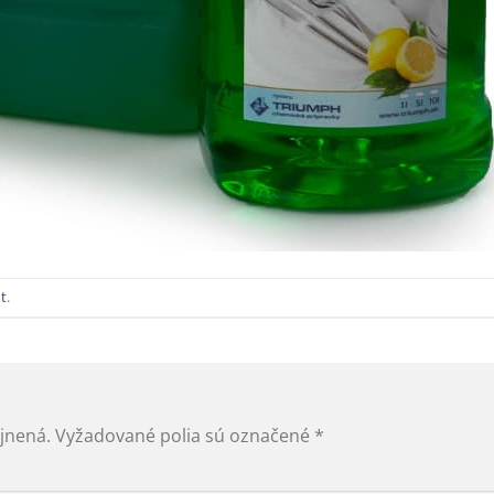
t
.
jnená.
Vyžadované polia sú označené
*