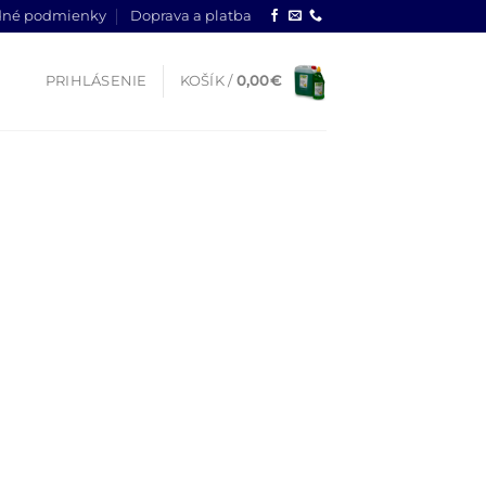
né podmienky
Doprava a platba
PRIHLÁSENIE
KOŠÍK /
0,00
€