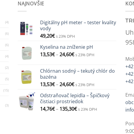
NAJNOVŠIE
KO
TR
Digitálny pH meter – tester kvality
(4)
vody
Uh
(6)
49,20
€
s 23% DPH
95
(6)
Kyselina na zníženie pH
13,53
€
–
24,60
€
s 23% DPH
(4)
Mob
+42
(2)
Chlórnan sodný – tekutý chlór do
+42
bazéna
(5)
+42
13,53
€
–
24,60
€
s 23% DPH
(15)
Ema
Odstraňovač lepidla – Špičkový
čistiaci prostriedok
obc
(3)
14,76
€
–
135,30
€
s 23% DPH
inf
Pon
9:00