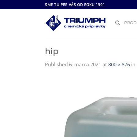
Skip
SME TU PRE VÁS OD ROKU 1991
to
content
PROD
hip
Published
6. marca 2021
at
800 × 876
in