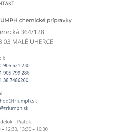
NTAKT
IUMPH chemické prípravky
erecká 364/128
8 03 MALÉ UHERCE
il:
1 905 621 230
1 905 799 286
1 38 7486260
il:
hod@triumph.sk
o@triumph.sk
delok – Piatok
 – 12:30, 13:30 – 16:00