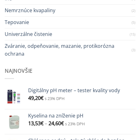
Nemrznúce kvapaliny
(2)
Tepovanie
(5)
Univerzálne čistenie
(15)
Zváranie, odpeňovanie, mazanie, protikorózna
(3)
ochrana
NAJNOVŠIE
Digitálny pH meter – tester kvality vody
49,20
€
s 23% DPH
Kyselina na zníženie pH
13,53
€
–
24,60
€
s 23% DPH