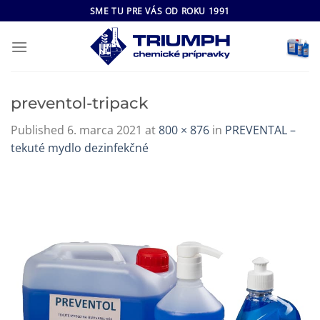
Skip
SME TU PRE VÁS OD ROKU 1991
to
content
preventol-tripack
Published
6. marca 2021
at
800 × 876
in
PREVENTAL –
tekuté mydlo dezinfekčné