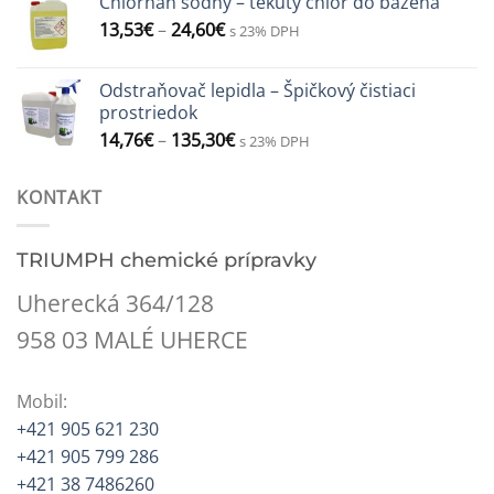
Chlórnan sodný – tekutý chlór do bazéna
13,53
€
–
24,60
€
s 23% DPH
Odstraňovač lepidla – Špičkový čistiaci
prostriedok
14,76
€
–
135,30
€
s 23% DPH
KONTAKT
TRIUMPH chemické prípravky
Uherecká 364/128
958 03 MALÉ UHERCE
Mobil:
+421 905 621 230
+421 905 799 286
+421 38 7486260