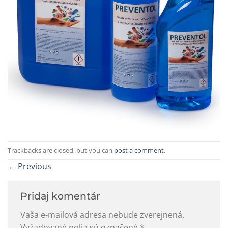
Trackbacks are closed, but you can
post a comment
.
←
Previous
Pridaj komentár
Vaša e-mailová adresa nebude zverejnená.
Vyžadované polia sú označené
*