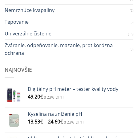
Nemrznúce kvapaliny
(2)
Tepovanie
(5)
Univerzálne čistenie
(15)
Zváranie, odpeňovanie, mazanie, protikorózna
(3)
ochrana
NAJNOVŠIE
Digitálny pH meter – tester kvality vody
49,20
€
s 23% DPH
Kyselina na zníženie pH
13,53
€
–
24,60
€
s 23% DPH