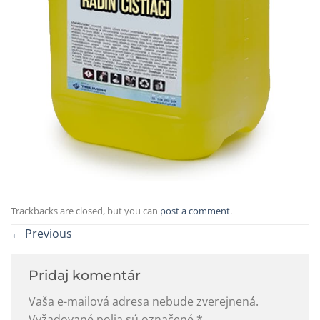
Trackbacks are closed, but you can
post a comment
.
←
Previous
Pridaj komentár
Vaša e-mailová adresa nebude zverejnená.
Vyžadované polia sú označené
*