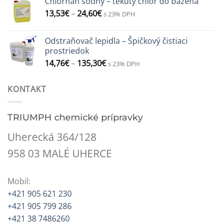
Chlórnan sodný – tekutý chlór do bazéna
13,53
€
–
24,60
€
s 23% DPH
Odstraňovač lepidla – Špičkový čistiaci
prostriedok
14,76
€
–
135,30
€
s 23% DPH
KONTAKT
TRIUMPH chemické prípravky
Uherecká 364/128
958 03 MALÉ UHERCE
Mobil:
+421 905 621 230
+421 905 799 286
+421 38 7486260