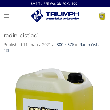
Skip
SME TU PRE VÁS OD ROKU 1991
to
content
radin-cistiaci
Published
11. marca 2021
at
800 × 876
in
Radin čistiaci
10l