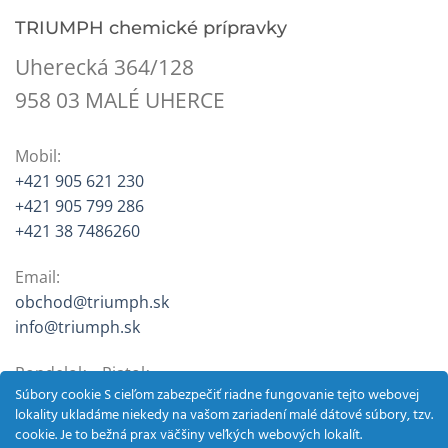
TRIUMPH chemické prípravky
Uherecká 364/128
958 03 MALÉ UHERCE
Mobil:
+421 905 621 230
+421 905 799 286
+421 38 7486260
Email:
obchod@triumph.sk
info@triumph.sk
Pondelok – Piatok
Súbory cookie S cieľom zabezpečiť riadne fungovanie tejto webovej
9:00 – 12:30, 13:30 – 16:00
lokality ukladáme niekedy na vašom zariadení malé dátové súbory, tzv.
cookie. Je to bežná prax väčšiny veľkých webových lokalít.
Sobota (jún – október)