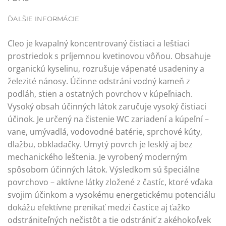
ĎALŠIE INFORMÁCIE
Cleo je kvapalný koncentrovaný čistiaci a leštiaci
prostriedok s príjemnou kvetinovou vôňou. Obsahuje
organickú kyselinu, rozrušuje vápenaté usadeniny a
železité nánosy. Účinne odstráni vodný kameň z
podláh, stien a ostatných povrchov v kúpeľniach.
Vysoký obsah účinných látok zaručuje vysoký čistiaci
účinok. Je určený na čistenie WC zariadení a kúpeľní –
vane, umývadlá, vodovodné batérie, sprchové kúty,
dlažbu, obkladačky. Umytý povrch je lesklý aj bez
mechanického leštenia. Je vyrobený moderným
spôsobom účinných látok. Výsledkom sú špeciálne
povrchovo – aktívne látky zložené z častíc, ktoré vďaka
svojim účinkom a vysokému energetickému potenciálu
dokážu efektívne prenikať medzi častice aj ťažko
odstrániteľných nečistôt a tie odstrániť z akéhokoľvek