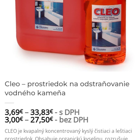
Cleo – prostriedok na odstraňovanie
vodného kameňa
3,69
–
33,83
- s DPH
€
€
3,00
–
27,50
- bez DPH
€
€
CLEO je kvapalný koncentrovaný kyslý čistiaci a leštiaci
prostriedok. Obsahuje organickú kyselinu, rozrušuje