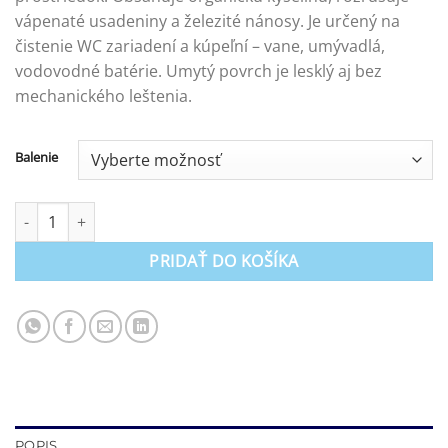
vápenaté usadeniny a železité nánosy. Je určený na
čistenie WC zariadení a kúpeľní – vane, umývadlá,
vodovodné batérie. Umytý povrch je lesklý aj bez
mechanického leštenia.
Balenie
množstvo Cleo - prostriedok na odstraňovanie vodného kameňa
PRIDAŤ DO KOŠÍKA
POPIS