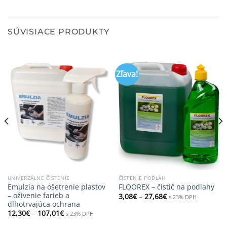
SÚVISIACE PRODUKTY
Zľava!
UNIVERZÁLNE ČISTENIE
ČISTENIE PODLÁH
Emulzia na ošetrenie plastov
FLOOREX – čistič na podlahy
– oživenie farieb a
3,08
€
–
27,68
€
s 23% DPH
dlhotrvajúca ochrana
12,30
€
–
107,01
€
s 23% DPH