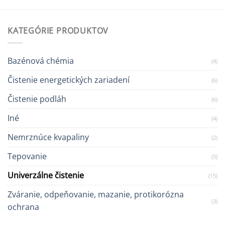
KATEGÓRIE PRODUKTOV
Bazénová chémia
(4)
Čistenie energetických zariadení
(6)
Čistenie podláh
(6)
Iné
(4)
Nemrznúce kvapaliny
(2)
Tepovanie
(5)
Univerzálne čistenie
(15)
Zváranie, odpeňovanie, mazanie, protikorózna
(3)
ochrana