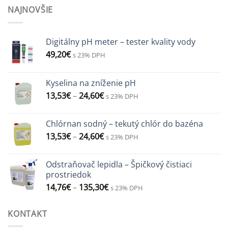
NAJNOVŠIE
Digitálny pH meter – tester kvality vody
49,20
€
s 23% DPH
Kyselina na zníženie pH
13,53
€
–
24,60
€
s 23% DPH
Chlórnan sodný – tekutý chlór do bazéna
13,53
€
–
24,60
€
s 23% DPH
Odstraňovač lepidla – Špičkový čistiaci
prostriedok
14,76
€
–
135,30
€
s 23% DPH
KONTAKT