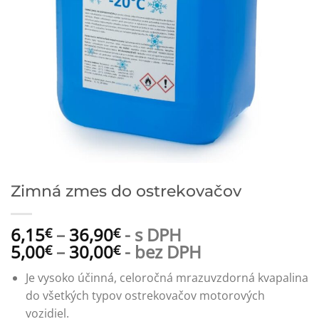
Zimná zmes do ostrekovačov
6,15
–
36,90
- s DPH
€
€
5,00
–
30,00
- bez DPH
€
€
Je vysoko účinná, celoročná mrazuvzdorná kvapalina
do všetkých typov ostrekovačov motorových
vozidiel.