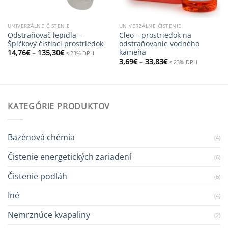
UNIVERZÁLNE ČISTENIE
UNIVERZÁLNE ČISTENIE
Odstraňovač lepidla –
Cleo – prostriedok na
Špičkový čistiaci prostriedok
odstraňovanie vodného
kameňa
14,76
€
–
135,30
€
s 23% DPH
3,69
€
–
33,83
€
s 23% DPH
KATEGÓRIE PRODUKTOV
Bazénová chémia
(4)
Čistenie energetických zariadení
(6)
Čistenie podláh
(6)
Iné
(4)
Nemrznúce kvapaliny
(2)