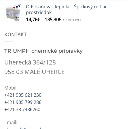
Odstraňovač lepidla – Špičkový čistiaci
prostriedok
14,76
€
–
135,30
€
s 23% DPH
KONTAKT
TRIUMPH chemické prípravky
Uherecká 364/128
958 03 MALÉ UHERCE
Mobil:
+421 905 621 230
+421 905 799 286
+421 38 7486260
Email: