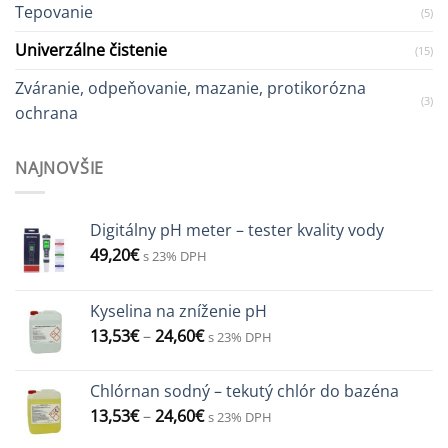
Tepovanie
(5)
Univerzálne čistenie
(15)
Zváranie, odpeňovanie, mazanie, protikorózna
(3)
ochrana
NAJNOVŠIE
Digitálny pH meter – tester kvality vody
49,20
€
s 23% DPH
Kyselina na zníženie pH
13,53
€
–
24,60
€
s 23% DPH
Chlórnan sodný – tekutý chlór do bazéna
13,53
€
–
24,60
€
s 23% DPH