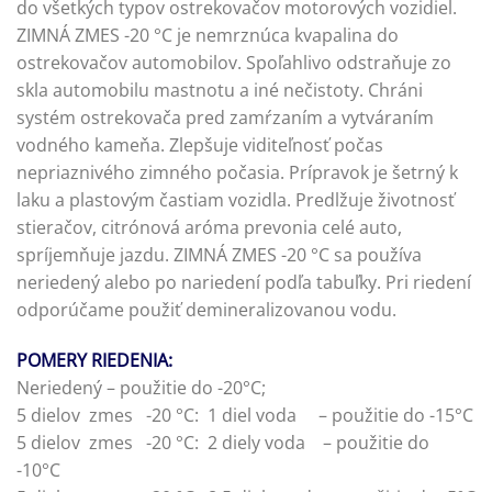
do všetkých typov ostrekovačov motorových vozidiel.
ZIMNÁ ZMES -20 °C je nemrznúca kvapalina do
ostrekovačov automobilov. Spoľahlivo odstraňuje zo
skla automobilu mastnotu a iné nečistoty. Chráni
systém ostrekovača pred zamŕzaním a vytváraním
vodného kameňa. Zlepšuje viditeľnosť počas
nepriaznivého zimného počasia. Prípravok je šetrný k
laku a plastovým častiam vozidla. Predlžuje životnosť
stieračov, citrónová aróma prevonia celé auto,
spríjemňuje jazdu. ZIMNÁ ZMES -20 °C sa používa
neriedený alebo po nariedení podľa tabuľky. Pri riedení
odporúčame použiť demineralizovanou vodu.
POMERY RIEDENIA:
Neriedený – použitie do -20°C;
5 dielov zmes -20 °C: 1 diel voda – použitie do -15°C
5 dielov zmes -20 °C: 2 diely voda – použitie do
-10°C