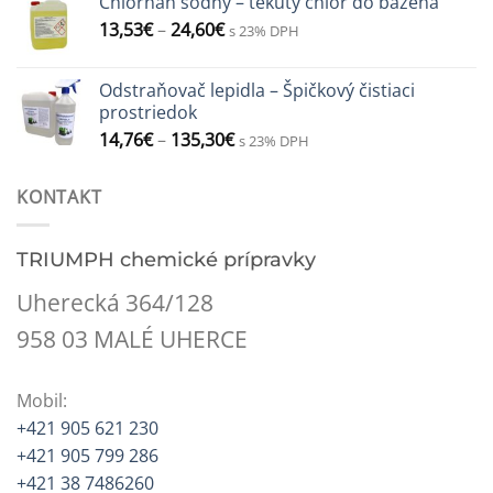
Chlórnan sodný – tekutý chlór do bazéna
13,53
€
–
24,60
€
s 23% DPH
Odstraňovač lepidla – Špičkový čistiaci
prostriedok
14,76
€
–
135,30
€
s 23% DPH
KONTAKT
TRIUMPH chemické prípravky
Uherecká 364/128
958 03 MALÉ UHERCE
Mobil:
+421 905 621 230
+421 905 799 286
+421 38 7486260