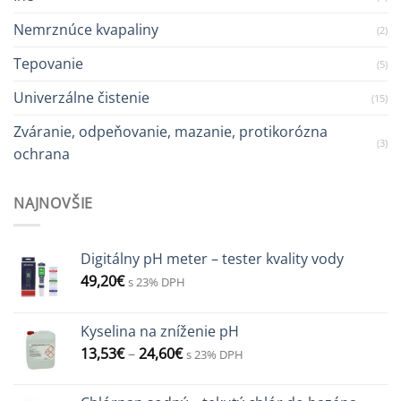
Nemrznúce kvapaliny
(2)
Tepovanie
(5)
Univerzálne čistenie
(15)
Zváranie, odpeňovanie, mazanie, protikorózna
(3)
ochrana
NAJNOVŠIE
Digitálny pH meter – tester kvality vody
49,20
€
s 23% DPH
Kyselina na zníženie pH
13,53
€
–
24,60
€
s 23% DPH