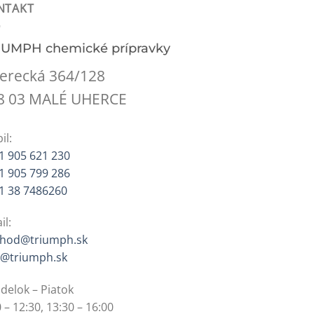
NTAKT
IUMPH chemické prípravky
erecká 364/128
8 03 MALÉ UHERCE
il:
1 905 621 230
1 905 799 286
1 38 7486260
il:
hod@triumph.sk
o@triumph.sk
delok – Piatok
 – 12:30, 13:30 – 16:00