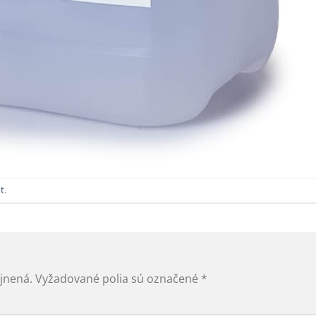
t
.
jnená.
Vyžadované polia sú označené
*