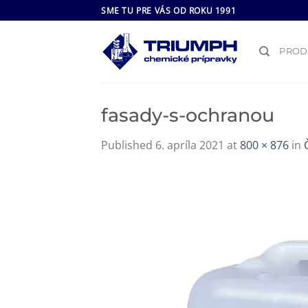
Skip
SME TU PRE VÁS OD ROKU 1991
to
content
PROD
fasady-s-ochranou
Published
6. apríla 2021
at
800 × 876
in