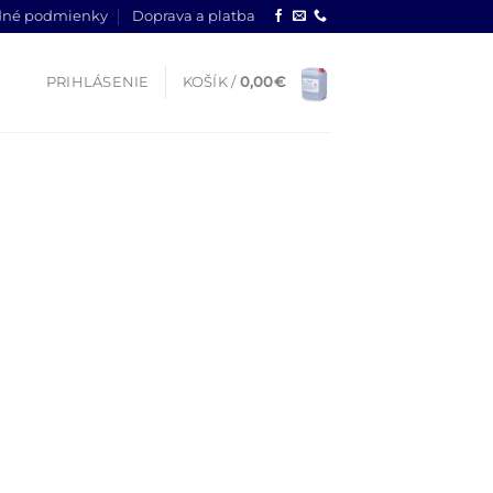
né podmienky
Doprava a platba
PRIHLÁSENIE
KOŠÍK /
0,00
€