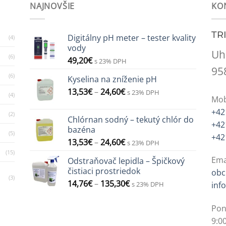
NAJNOVŠIE
KO
TR
Digitálny pH meter – tester kvality
(4)
vody
Uh
(6)
49,20
€
s 23% DPH
95
(6)
Kyselina na zníženie pH
13,53
€
–
24,60
€
s 23% DPH
(4)
Mob
+42
(2)
Chlórnan sodný – tekutý chlór do
+42
bazéna
(5)
+42
13,53
€
–
24,60
€
s 23% DPH
(15)
Ema
Odstraňovač lepidla – Špičkový
čistiaci prostriedok
obc
(3)
14,76
€
–
135,30
€
s 23% DPH
inf
Pon
9:00